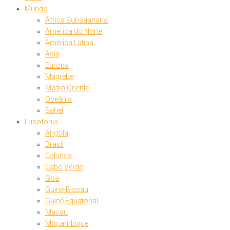
Mundo
África Subsaariana
América do Norte
América Latina
Ásia
Europa
Magrebe
Médio Oriente
Oceânia
Sahel
Lusofonia
Angola
Brasil
Cabinda
Cabo Verde
Goa
Guiné-Bissau
Guiné Equatorial
Macau
Moçambique