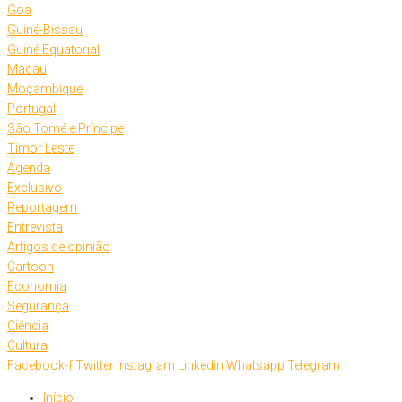
Goa
Guiné-Bissau
Guiné Equatorial
Macau
Moçambique
Portugal
São Tomé e Príncipe
Timor Leste
Agenda
Exclusivo
Reportagem
Entrevista
Artigos de opinião
Cartoon
Economia
Segurança
Ciência
Cultura
Facebook-f
Twitter
Instagram
Linkedin
Whatsapp
Telegram
Início