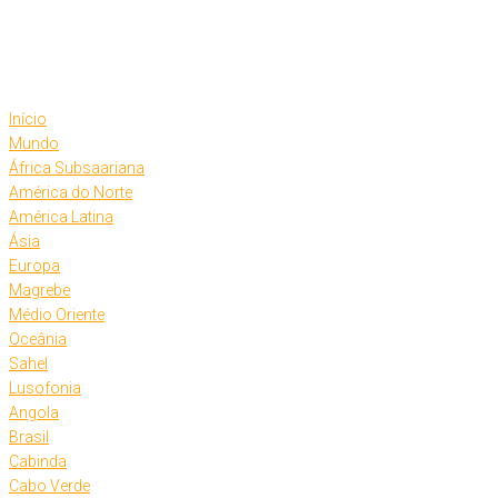
Skip
to
content
Início
Mundo
África Subsaariana
América do Norte
América Latina
Ásia
Europa
Magrebe
Médio Oriente
Oceânia
Sahel
Lusofonia
Angola
Brasil
Cabinda
Cabo Verde