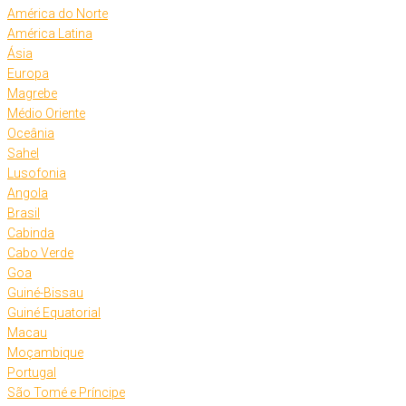
América do Norte
América Latina
Ásia
Europa
Magrebe
Médio Oriente
Oceânia
Sahel
Lusofonia
Angola
Brasil
Cabinda
Cabo Verde
Goa
Guiné-Bissau
Guiné Equatorial
Macau
Moçambique
Portugal
São Tomé e Príncipe