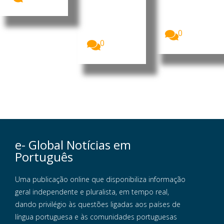
da República
Moçambique
de
, Daniel
Moçambique
Francisco...
, Daniel
Francisco...
0
0
e- Global Notícias em
Português
Uma publicação online que disponibiliza informação
geral independente e pluralista, em tempo real,
dando privilégio às questões ligadas aos países de
língua portuguesa e às comunidades portuguesas