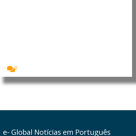
Moçambique recebe USD 40,5
milhões da China para centro
cirúrgico nacional
A China financiou a construção do Centro Cirúrgico...
0
e- Global Notícias em Português