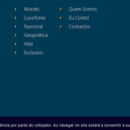
Mundo
Quem Somos
Lusofonia
Eu Conto!
Nacional
Contactos
Geopolítica
Vida
Exclusivo
ência por parte do utilizador. Ao navegar no site estará a consentir a sua
itos reservados
Ficha Técnica
Estatuto Editor