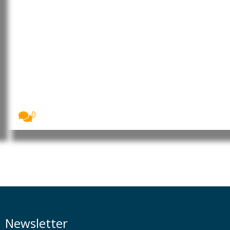
Moçambique: PRM apresenta 11
suspeitos de assaltos, tráfico de
droga e furto de viatura em
Nampula
A Polícia da República de Moçambique (PRM)
apresentou,...
0
Newsletter