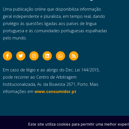
Uma publicação online que disponibiliza informação
geral independente e pluralista, em tempo real, dando
privilégio às questões ligadas aos países de língua
portuguesa e às comunidades portuguesas espalhadas
pelo mundo.
Em caso de litigio e ao abrigo do Dec. Lei 144/2015,
pode recorrer ao Centro de Arbitragem
Institucionalizada, Av. da Boavista 2671, Porto. Mais
informações em
www.consumidor.pt
Este site utiliza cookies para permitir uma melhor experi
Copyright © 2025 e- Global Notícias em Português | Todos os dire