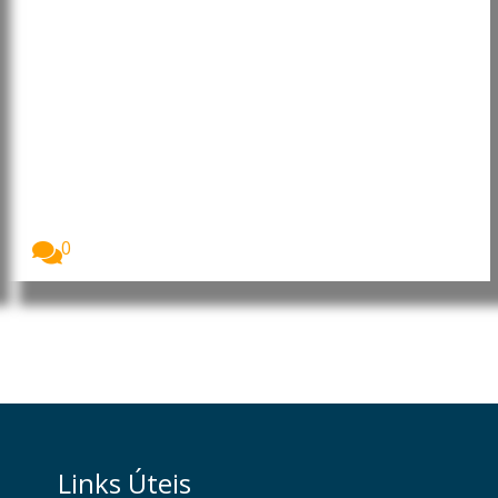
Moçambique: Insurgentes
voltam a atacar no norte do
distrito de Montepuez e
provocam deslocação de
populares
Homens armados que se acredita serem insurgentes
voltaram...
0
Links Úteis