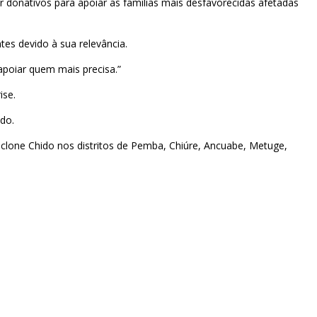
 donativos para apoiar as famílias mais desfavorecidas afetadas
tes devido à sua relevância.
apoiar quem mais precisa.”
ise.
do.
clone Chido nos distritos de Pemba, Chiúre, Ancuabe, Metuge,