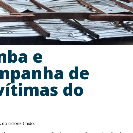
mba e
ampanha de
vítimas do
 do ciclone Chido.