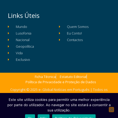
Links Úteis
Mundo
Quem Somos
Lusofonia
Eu Conto!
Nacional
Contactos
Geopolítica
Vida
Exclusivo
Ficha Técnica
Estatuto Editorial
Política de Privacidade e Proteção de Dados
Copyright © 2025 e- Global Notícias em Português | Todos os
direitos reservados
Este site utiliza cookies para permitir uma melhor experiência
por parte do utilizador. Ao navegar no site estará a consentir a
sua utilização.