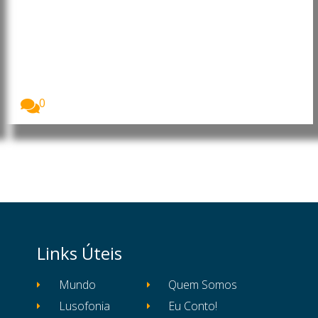
Moçambique: Core Energy
Consortium manifesta interesse
em investir nos sectores da
energia, petróleo e gás
O Presidente da República de Moçambique, Daniel
Francisco...
0
Links Úteis
Mundo
Quem Somos
Lusofonia
Eu Conto!