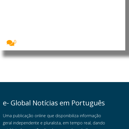
Económica das Nações Unidas
para África reforça cooperação
para apoiar prioridades de
desenvolvimento
O Presidente da República de Moçambique, Daniel
Francisco...
0
e- Global Notícias em Português
Uma publicação online que disponibiliza informação
geral independente e pluralista, em tempo real, dando