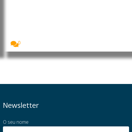
Moçambique: MEC rebate
posicionamentos das OSCs e CTA
de Cabo Delgado sobre a
formação de 260 jovens no
âmbito do financiamento do LNG
O Ministério da Educação e Cultura (MEC) garantiu...
0
Newsletter
O seu nome