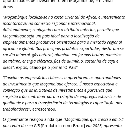
oportunidades de investimento em Moçambique, em várias
áreas.
“Moçambique localiza-se na costa Oriental de África, é interveniente
incontornável no comércio regional e internacional.
Adicionalmente, conjugado com o atributo anterior, permite que
Moçambique seja um país ideal para a localização de
empreendimentos produtivos orientados para o mercado regional
africano e global. Dos principais produtos exportados, destacam-se:
carvão mineral, gás natural, alumínio em formas brutas, minérios
de titânio, energia eléctrica, fios de alumínio, castanha de caju e
óleos”
, expôs, citado pelo jornal “O País”.
“Convido os empresários chineses a apreciarem as oportunidades
de investimento que Moçambique oferece. É nossa expectativa e
convicção que as iniciativas de investimentos e parcerias que
surgirão irão contribuir para a criação de empregos estáveis e de
qualidade e para a transferência de tecnologias e capacitação dos
trabalhadores”
, acrescentou.
O governante realçou ainda que
“Moçambique, que cresceu em 5,1
por cento do seu PIB
[Produto Interno Bruto]
em 2023, apresenta