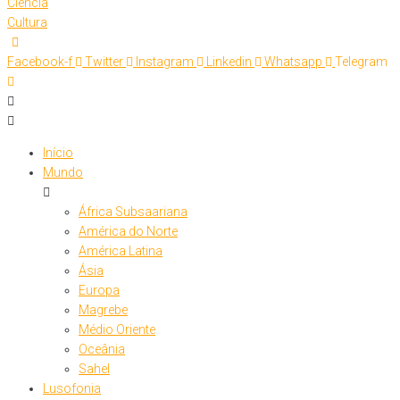
Ciência
Cultura
Facebook-f
Twitter
Instagram
Linkedin
Whatsapp
Telegram
Início
Mundo
África Subsaariana
América do Norte
América Latina
Ásia
Europa
Magrebe
Médio Oriente
Oceânia
Sahel
Lusofonia