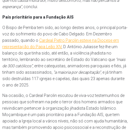
que nos causa muita dor, muito desconforto, mas não percamos a
esperança”
, conclui.
País prioritário para a Fundação AIS
O Bispo de Pemba tem sido, ao longo destes anos, o principal porta-
voz do sofrimento do povo de Cabo Delgado. Em Dezembro
passado, quando o
Cardeal Pietro Parolin esteve na Diocese em
representação do Papa Leão XIV
, D. António Juliasse fez-lhe um
balanço do que tinha sido, até então, a violência jihadista no
território, lembrando ao secretário de Estado do Vaticano que
“mais
de 300 católicos”
, entre catequistas, animadores paroquiais e fiéis, já
tinham sido assassinados,
“a maioria por decapitação”
, e já tinham
sido destruídas 117 igrejas e capelas, das quais 23 apenas durante
o ano de 2025.
Na ocasião, o Cardeal Parolin escutou de viva-voz testemunhos de
pessoas que sofreram na pele o terror dos homens armados que
reivindicam pertencer à organização jihadista Estado Islâmico.
Moçambique é um país prioritário para a Fundação AIS, que tem
apoiado a Igreja local a vários níveis, não só com ajuda humanitária,
mas também promovendo apoio psicossocial e a reconstrução de