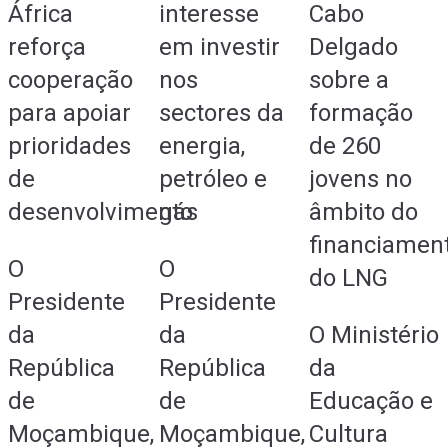
África
interesse
Cabo
reforça
em investir
Delgado
cooperação
nos
sobre a
para apoiar
sectores da
formação
prioridades
energia,
de 260
de
petróleo e
jovens no
desenvolvimento
gás
âmbito do
financiamen
O
O
do LNG
Presidente
Presidente
da
da
O Ministério
República
República
da
de
de
Educação e
Moçambique,
Moçambique,
Cultura