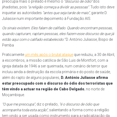
preocupa mais o prelado é mesmo o
“discurso de ódio”
dos
jihadistas, pois
“a religião começa a dividir as pessoas”
. Tudo isto deve
inquietar as autoridades
“antes que seja tarde de mais”
, garante D.
Juliasse num importante depoimento à Fundação AIS.
Os sinais existem. Eles falam de califado. Quando encontram pessoas,
quando capturam, raptam pessoas, eles fazem esse discurso de que já
estão aqui com o califado estabelecido.”
D. António Juliasse, Bispo de
Pemba
Praticamente
um mês após o brutal ataque
que reduziu, a 30 de Abril,
a escombros, a missão católica de São Luis de Montfort, com a
igreja datada de 1946 a ser queimada, num cenário de terror que
incluiu ainda a destruição da escola primária e do posto de saúde,
além do rapto de alguns populares,
D. António Juliasse afirma
estar preocupado com o discurso do ódio dos terroristas que
têm vindo a actuar na região de Cabo Delgado
, no norte de
Moçambique.
“O que me preocupa”
, diz o prelado,
“é o discurso de ódio que
acompanha toda esta acção”
, salientando a forma como a religião
tem vindo a ser usada como instrumento para a radicalização da