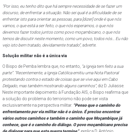
“Por isso, eu tenho dito que há sempre necessidade de se fazer um
discurso, de enfrentar a situação. Não sei qual é a dificuldade de se
enfrentar isto para orientar as pessoas, para [dizer] onde é que nós
vamos, o que está a ser feito, o que nós esperamos, o que nós
devemos fazer todos juntos como povo moçambicano, o que nós
temos de discutir neste momento, como um povo, todos nós… Eu não
vejo isto bem tratado, devidamente tratado”
, adverte.
Solução militar não é a única via
O Bispo de Pemba lembra que, no entanto,
“a Igreja tem feito a sua
parte”
.
“Recentemente, a Igreja Católica emitiu uma Nota Pastoral
protestando contra o estado de coisas que se vive aqui em Cabo
Delgado, mas também mostrando alguns caminhos”
, diz D. Juliasse.
Neste importante depoimento à Fundação AIS, o Bispo reafirma que
a solução do problema do terrorismo não pode ser vista
exclusivamente na perspectiva militar.
“Penso que o caminho do
enfrentamento por via militar não é o único. É preciso encontrar
vários outros caminhos e também o caminho que Moçambique já
conhece, que é o caminho do diálogo. O povo moçambicano precisa
de dialogar para que esta guerra termine”
, explica D. António