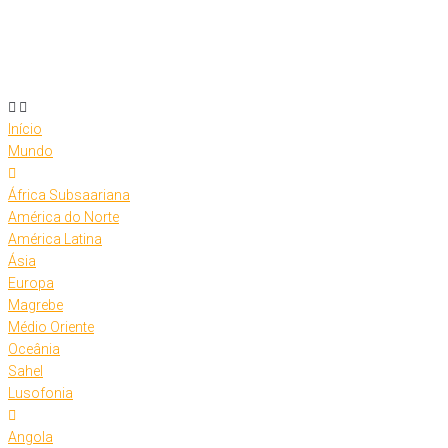
Skip
to
content
Início
Mundo
África Subsaariana
América do Norte
América Latina
Ásia
Europa
Magrebe
Médio Oriente
Oceânia
Sahel
Lusofonia
Angola