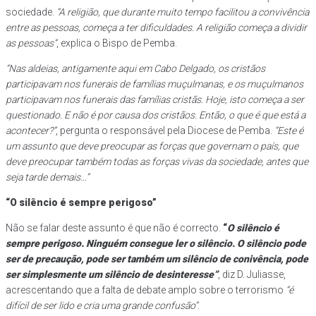
sociedade.
“A religião, que durante muito tempo facilitou a convivência
entre as pessoas, começa a ter dificuldades. A religião começa a dividir
as pessoas”
, explica o Bispo de Pemba.
“Nas aldeias, antigamente aqui em Cabo Delgado, os cristãos
participavam nos funerais de famílias muçulmanas, e os muçulmanos
participavam nos funerais das famílias cristãs. Hoje, isto começa a ser
questionado. E não é por causa dos cristãos. Então, o que é que está a
acontecer?”
, pergunta o responsável pela Diocese de Pemba.
“Este é
um assunto que deve preocupar as forças que governam o país, que
deve preocupar também todas as forças vivas da sociedade, antes que
seja tarde demais…”
“O silêncio é sempre perigoso”
Não se falar deste assunto é que não é correcto.
“
O silêncio é
sempre perigoso. Ninguém consegue ler o silêncio. O silêncio pode
ser de precaução, pode ser também um silêncio de conivência, pode
ser simplesmente um silêncio de desinteresse”
, diz D. Juliasse,
acrescentando que a falta de debate amplo sobre o terrorismo
“é
difícil de ser lido e cria uma grande confusão”
.