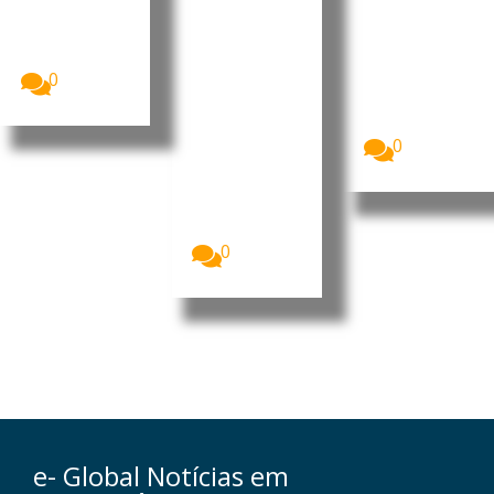
financiou a
provoca
em
construção
m
Nampula
do Centro
deslocaçã
A Polícia da
Cirúrgico...
República de
o de
0
Moçambique
populare
(PRM)
s
apresentou,...
Homens
0
armados que
se acredita
serem
insurgentes
voltaram...
0
e- Global Notícias em