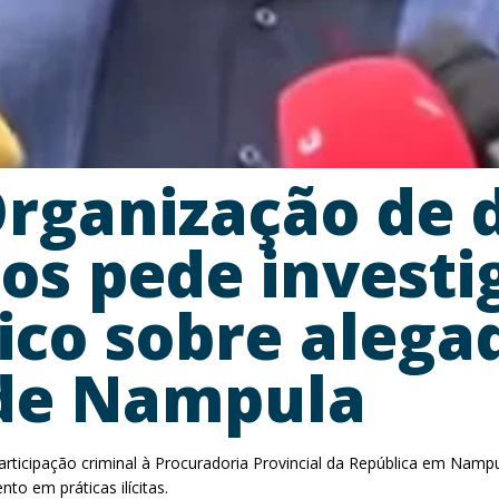
rganização de d
os pede investi
ico sobre alega
de Nampula
ticipação criminal à Procuradoria Provincial da República em Nampul
o em práticas ilícitas.