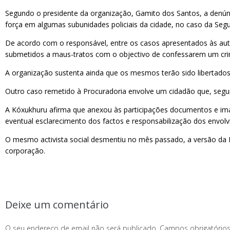
Segundo o presidente da organização, Gamito dos Santos, a denúncia
força em algumas subunidades policiais da cidade, no caso da Se
De acordo com o responsável, entre os casos apresentados às autor
submetidos a maus-tratos com o objectivo de confessarem um c
A organização sustenta ainda que os mesmos terão sido libertados
Outro caso remetido à Procuradoria envolve um cidadão que, segundo
A Kóxukhuru afirma que anexou às participações documentos e imag
eventual esclarecimento dos factos e responsabilização dos envol
O mesmo activista social desmentiu no mês passado, a versão da
corporação.
Deixe um comentário
O seu endereço de email não será publicado.
Campos obrigatóri