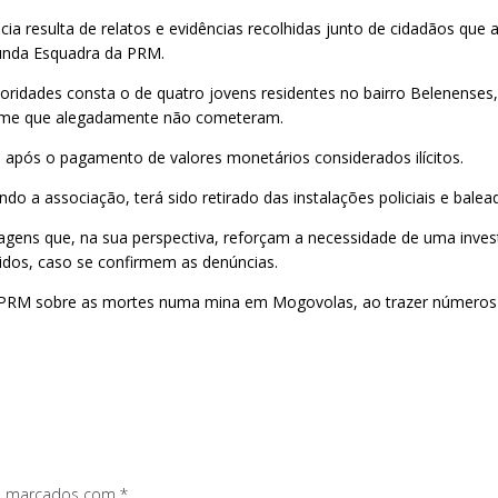
 resulta de relatos e evidências recolhidas junto de cidadãos que a
gunda Esquadra da PRM.
idades consta o de quatro jovens residentes no bairro Belenenses, 
rime que alegadamente não cometeram.
 após o pagamento de valores monetários considerados ilícitos.
 a associação, terá sido retirado das instalações policiais e balead
ens que, na sua perspectiva, reforçam a necessidade de uma investi
vidos, caso se confirmem as denúncias.
 PRM sobre as mortes numa mina em Mogovolas, ao trazer números 
os marcados com
*