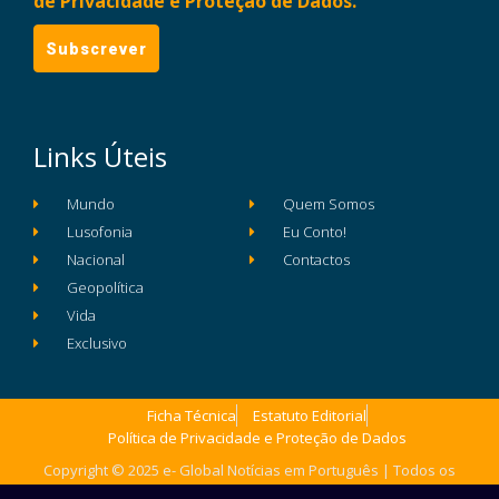
de Privacidade e Proteção de Dados.
Links Úteis
Mundo
Quem Somos
Lusofonia
Eu Conto!
Nacional
Contactos
Geopolítica
Vida
Exclusivo
Ficha Técnica
Estatuto Editorial
Política de Privacidade e Proteção de Dados
Copyright © 2025 e- Global Notícias em Português | Todos os
direitos reservados