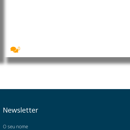
Moçambique: MEC rebate
posicionamentos das OSCs e CTA
de Cabo Delgado sobre a
formação de 260 jovens no
âmbito do financiamento do LNG
O Ministério da Educação e Cultura (MEC) garantiu...
0
Newsletter
O seu nome