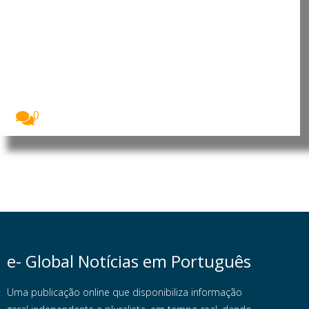
Moçambique: Comissão
Económica das Nações Unidas
para África reforça cooperação
para apoiar prioridades de
desenvolvimento
O Presidente da República de Moçambique, Daniel
Francisco...
0
e- Global Notícias em Português
Uma publicação online que disponibiliza informação