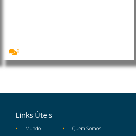
Moçambique: Core Energy
Consortium manifesta interesse
em investir nos sectores da
energia, petróleo e gás
O Presidente da República de Moçambique, Daniel
Francisco...
0
Links Úteis
Mundo
Quem Somos