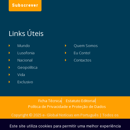
Links Úteis
Mundo
Quem Somos
Lusofonia
Eu Conto!
Nacional
Contactos
Geopolítica
Vida
Exclusivo
Ficha Técnica
Estatuto Editorial
Política de Privacidade e Proteção de Dados
Copyright © 2025 e- Global Notícias em Português | Todos os
direitos reservados
Este site utiliza cookies para permitir uma melhor experiência