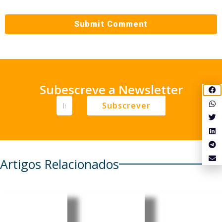
Subescreve a Newsletter
Subscrever
Artigos Relacionados
Moçambi
Moçambi
Portugal:
que: MEC
que:
Preço