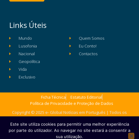
Links Úteis
Mundo
Quem Somos
Lusofonia
Eu Conto!
Nacional
Contactos
Geopolítica
Vida
Exclusivo
Ficha Técnica
Estatuto Editorial
Política de Privacidade e Proteção de Dados
Copyright © 2025 e- Global Notícias em Português | Todos os
direitos reservados
Este site utiliza cookies para permitir uma melhor experiência
por parte do utilizador. Ao navegar no site estará a consentir a
sua utilização.