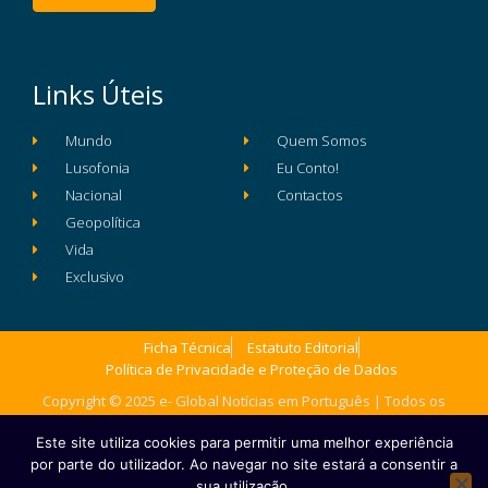
Links Úteis
Mundo
Quem Somos
Lusofonia
Eu Conto!
Nacional
Contactos
Geopolítica
Vida
Exclusivo
Ficha Técnica
Estatuto Editorial
Política de Privacidade e Proteção de Dados
Copyright © 2025 e- Global Notícias em Português | Todos os
direitos reservados
Este site utiliza cookies para permitir uma melhor experiência
por parte do utilizador. Ao navegar no site estará a consentir a
sua utilização.