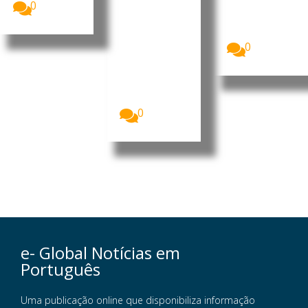
o de
0
Moçambique
populare
(PRM)
s
apresentou,...
Homens
0
armados que
se acredita
serem
insurgentes
voltaram...
0
e- Global Notícias em
Português
Uma publicação online que disponibiliza informação