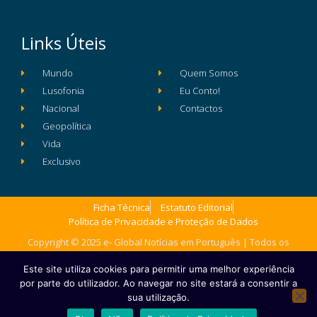
Links Úteis
Mundo
Quem Somos
Lusofonia
Eu Conto!
Nacional
Contactos
Geopolítica
Vida
Exclusivo
Ficha Técnica
Estatuto Editorial
Política de Privacidade e Proteção de Dados
Copyright © 2025 e- Global Notícias em Português | Todos os
direitos reservados
Este site utiliza cookies para permitir uma melhor experiência
por parte do utilizador. Ao navegar no site estará a consentir a
sua utilização.