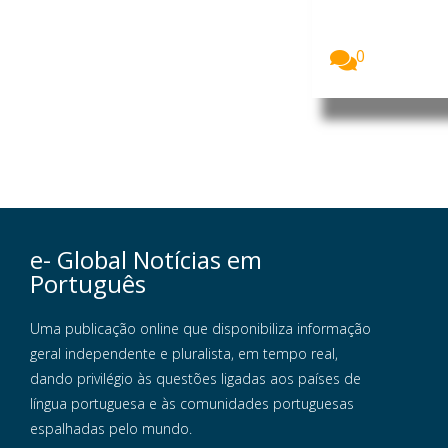
seleccionada
para
integrar...
0
e- Global Notícias em
Português
Uma publicação online que disponibiliza informação
geral independente e pluralista, em tempo real,
dando privilégio às questões ligadas aos países de
língua portuguesa e às comunidades portuguesas
espalhadas pelo mundo.