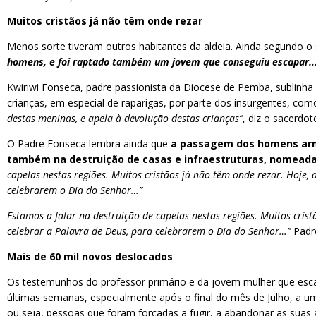
Muitos cristãos já não têm onde rezar
Menos sorte tiveram outros habitantes da aldeia. Ainda segundo o
homens, e foi raptado também um jovem que conseguiu escapar
Kwiriwi Fonseca, padre passionista da Diocese de Pemba, sublinha 
crianças, em especial de raparigas, por parte dos insurgentes, 
destas meninas, e apela à devolução destas crianças”
, diz o sacerdo
O Padre Fonseca lembra ainda que
a passagem dos homens arm
também na destruição de casas e infraestruturas, nomeada
capelas nestas regiões. Muitos cristãos já não têm onde rezar. Hoje
celebrarem o Dia do Senhor…”
Estamos a falar na destruição de capelas nestas regiões. Muitos cri
celebrar a Palavra de Deus, para celebrarem o Dia do Senhor…”
Padre
Mais de 60 mil novos deslocados
Os testemunhos do professor primário e da jovem mulher que esca
últimas semanas, especialmente após o final do mês de Julho, a 
ou seja, pessoas que foram forçadas a fugir, a abandonar as suas