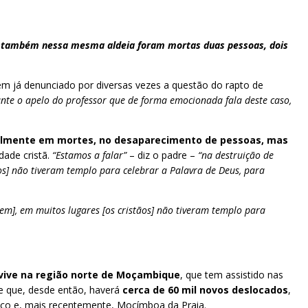
 e também nessa mesma aldeia foram mortas duas pessoas, dois
tem já denunciado por diversas vezes a questão do rapto de
nte o apelo do professor que de forma emocionada fala deste caso,
almente em mortes, no desaparecimento de pessoas, mas
dade cristã.
“Estamos a falar”
– diz o padre –
“na destruição de
os] não tiveram templo para celebrar a Palavra de Deus, para
em], em muitos lugares [os cristãos] não tiveram templo para
 vive na região norte de Moçambique
, que tem assistido nas
se que, desde então, haverá
cerca de 60 mil novos deslocados
,
luco e, mais recentemente, Mocímboa da Praia.