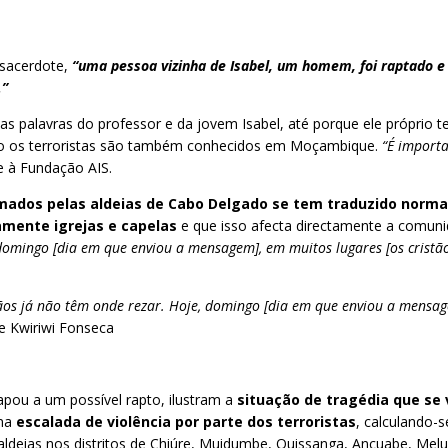
 sacerdote,
“uma pessoa vizinha de Isabel, um homem, foi raptado
…”
as palavras do professor e da jovem Isabel, até porque ele próprio 
como os terroristas são também conhecidos em Moçambique.
“É importa
te à Fundação AIS.
ados pelas aldeias de Cabo Delgado se tem traduzido norm
mente igrejas e capelas
e que isso afecta directamente a comuni
, domingo [dia em que enviou a mensagem], em muitos lugares [os cristã
stãos já não têm onde rezar. Hoje, domingo [dia em que enviou a mensag
 Kwiriwi Fonseca
pou a um possível rapto, ilustram a
situação de tragédia que se
uma
escalada de violência por parte dos terroristas
, calculando-
 aldeias nos distritos de Chiúre, Muidumbe, Quissanga, Ancuabe, Me