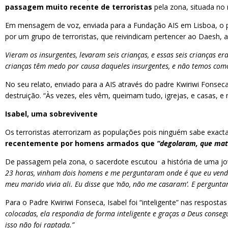
passagem muito recente de terroristas
pela zona, situada no
Em mensagem de voz, enviada para a Fundação AIS em Lisboa, o pro
por um grupo de terroristas, que reivindicam pertencer ao Daesh, a
Vieram os insurgentes, levaram seis crianças, e essas seis crianças e
crianças têm medo por causa daqueles insurgentes, e não temos como
No seu relato, enviado para a AIS através do padre Kwiriwi Fons
destruição. “Às vezes, eles vêm, queimam tudo, igrejas, e casas, 
Isabel, uma sobrevivente
Os terroristas aterrorizam as populações pois ninguém sabe exacta
recentemente por homens armados que
“degolaram, que ma
De passagem pela zona, o sacerdote escutou a história de uma jo
23 horas, vinham dois homens e me perguntaram onde é que eu vendo v
meu marido vivia ali. Eu disse que ‘não, não me casaram’. E perguntara
Para o Padre Kwiriwi Fonseca, Isabel foi “inteligente” nas resposta
colocadas, ela respondia de forma inteligente e graças a Deus conseg
isso não foi raptada.”