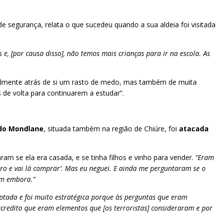
 segurança, relata o que sucedeu quando a sua aldeia foi visitada
 e, [por causa disso], não temos mais crianças para ir na escola. As
malmente atrás de si um rasto de medo, mas também de muita
 de volta para continuarem a estudar”.
rdo Mondlane
, situada também na região de Chiúre, foi
atacada
aram se ela era casada, e se tinha filhos e vinho para vender.
“Eram
iro e vai lá comprar’. Mas eu neguei. E ainda me perguntaram se o
ram embora.”
aptada e foi muito estratégica porque às perguntas que eram
 acredito que eram elementos que [os terroristas] consideraram e por