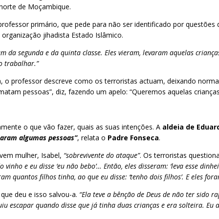
 norte de Moçambique.
fessor primário, que pede para não ser identificado por questões de
 organização jihadista Estado Islâmico.
ram da segunda e da quinta classe. Eles vieram, levaram aquelas crianças
 trabalhar.”
eca, o professor descreve como os terroristas actuam, deixando nor
e matam pessoas”, diz, fazendo um apelo: “Queremos aquelas crianças
mente o que vão fazer, quais as suas intenções. A
aldeia de Edua
taram algumas pessoas”
, relata o
Padre Fonseca
.
vem mulher, Isabel,
“sobrevivente do ataque”
. Os terroristas question
inho e eu disse ‘eu não bebo’… Então, eles disseram: ‘leva esse dinhe
m quantos filhos tinha, ao que eu disse: ‘tenho dois filhos’. E eles fo
s que deu e isso salvou-a.
“Ela teve a bênção de Deus de não ter sido r
uiu escapar quando disse que já tinha duas crianças e era solteira. Eu