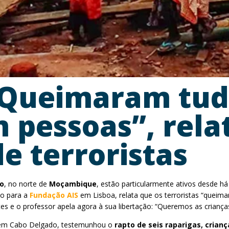
Queimaram tudo,
 pessoas”, rela
e terroristas
do
, no norte de
Moçambique
, estão particularmente ativos desde h
do para a
Fundação AIS
em Lisboa, relata que os terroristas “quei
tes e o professor apela agora à sua libertação: “Queremos as criança
e, em Cabo Delgado, testemunhou o
rapto de seis raparigas, cria