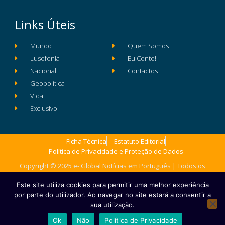
Links Úteis
Mundo
Quem Somos
Lusofonia
Eu Conto!
Nacional
Contactos
Geopolítica
Vida
Exclusivo
Ficha Técnica
Estatuto Editorial
Política de Privacidade e Proteção de Dados
Copyright © 2025 e- Global Notícias em Português | Todos os
direitos reservados
Este site utiliza cookies para permitir uma melhor experiência
por parte do utilizador. Ao navegar no site estará a consentir a
sua utilização.
Ok
Não
Política de Privacidade