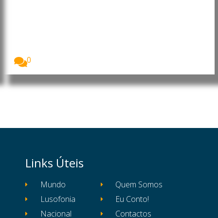
posicionamentos das OSCs e CTA
de Cabo Delgado sobre a
formação de 260 jovens no
âmbito do financiamento do LNG
O Ministério da Educação e Cultura (MEC) garantiu...
0
Links Úteis
Mundo
Quem Somos
Lusofonia
Eu Conto!
Nacional
Contactos