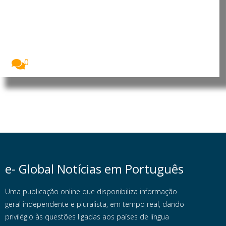
Consortium manifesta interesse
em investir nos sectores da
energia, petróleo e gás
O Presidente da República de Moçambique, Daniel
Francisco...
0
e- Global Notícias em Português
Uma publicação online que disponibiliza informação
geral independente e pluralista, em tempo real, dando
privilégio às questões ligadas aos países de língua