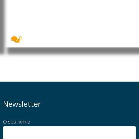
Portugal: Preço médio da
habitação ultrapassa os 430 mil
euros
O preço médio de compra de casa em...
0
Newsletter
O seu nome