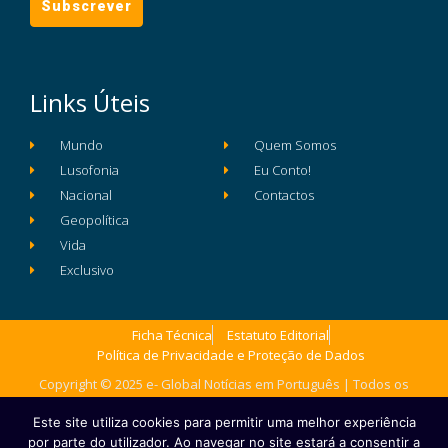
Links Úteis
Mundo
Quem Somos
Lusofonia
Eu Conto!
Nacional
Contactos
Geopolítica
Vida
Exclusivo
Ficha Técnica
Estatuto Editorial
Política de Privacidade e Proteção de Dados
Copyright © 2025 e- Global Notícias em Português | Todos os
direitos reservados
Este site utiliza cookies para permitir uma melhor experiência
por parte do utilizador. Ao navegar no site estará a consentir a