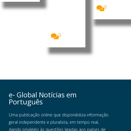
s
apresentou,...
Homens
0
armados que
se acredita
serem
insurgentes
voltaram...
0
e- Global Notícias em
Português
Uma publicação online que disponibiliza informação
geral independente e pluralista, em tempo real,
dando privilégio às questões ligadas aos países de