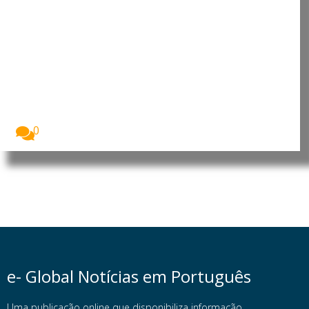
Moçambique: Comissão
Económica das Nações Unidas
para África reforça cooperação
para apoiar prioridades de
desenvolvimento
O Presidente da República de Moçambique, Daniel
Francisco...
0
e- Global Notícias em Português
Uma publicação online que disponibiliza informação