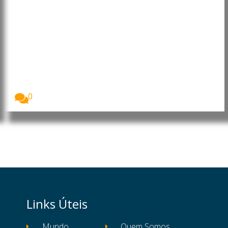
Moçambique: Core Energy
Consortium manifesta interesse
em investir nos sectores da
energia, petróleo e gás
O Presidente da República de Moçambique, Daniel
Francisco...
0
Links Úteis
Mundo
Quem Somos