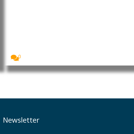
Moçambique: MEC rebate
posicionamentos das OSCs e CTA
de Cabo Delgado sobre a
formação de 260 jovens no
âmbito do financiamento do LNG
O Ministério da Educação e Cultura (MEC) garantiu...
0
Newsletter