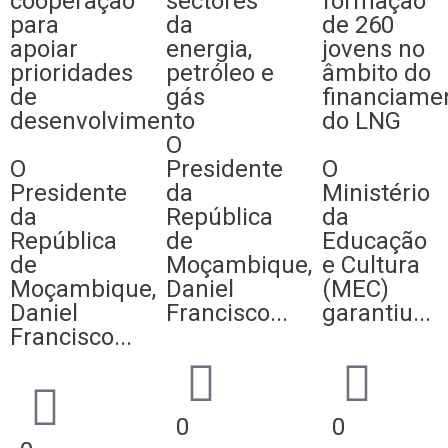
cooperação
sectores
formação
para
da
de 260
apoiar
energia,
jovens no
prioridades
petróleo e
âmbito do
de
gás
financiame
desenvolvimento
do LNG
O
O
Presidente
O
Presidente
da
Ministério
da
República
da
República
de
Educação
de
Moçambique,
e Cultura
Moçambique,
Daniel
(MEC)
Daniel
Francisco...
garantiu...
Francisco...
0
0