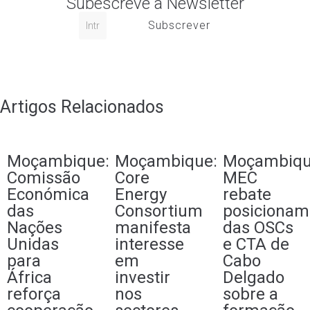
Subescreve a Newsletter
Subscrever
Artigos Relacionados
Moçambique:
Moçambique:
Moçambiqu
Comissão
Core
MEC
Económica
Energy
rebate
das
Consortium
posicionam
Nações
manifesta
das OSCs
Unidas
interesse
e CTA de
para
em
Cabo
África
investir
Delgado
reforça
nos
sobre a