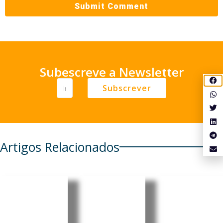
Subescreve a Newsletter
Subscrever
Artigos Relacionados
Moçambi
Moçambi
Moçambi
que:
que: PRM
que:
Insurgent
apresent
Comissão
es voltam
a 11
Económic