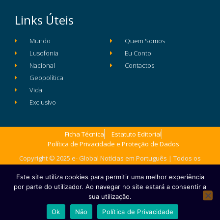
Links Úteis
Mundo
Quem Somos
Lusofonia
Eu Conto!
Nacional
Contactos
Geopolítica
Vida
Exclusivo
Ficha Técnica
Estatuto Editorial
Política de Privacidade e Proteção de Dados
Copyright © 2025 e- Global Notícias em Português | Todos os
direitos reservados
Este site utiliza cookies para permitir uma melhor experiência
por parte do utilizador. Ao navegar no site estará a consentir a
sua utilização.
Ok
Não
Política de Privacidade