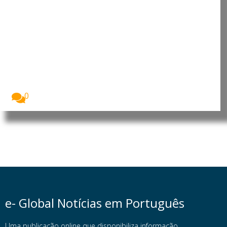
Moçambique: Comissão
Económica das Nações Unidas
para África reforça cooperação
para apoiar prioridades de
desenvolvimento
O Presidente da República de Moçambique, Daniel
Francisco...
0
e- Global Notícias em Português
Uma publicação online que disponibiliza informação