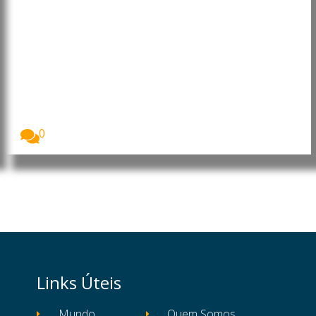
Moçambique: Core Energy
Consortium manifesta interesse
em investir nos sectores da
energia, petróleo e gás
O Presidente da República de Moçambique, Daniel
Francisco...
0
Links Úteis
Mundo
Quem Somos