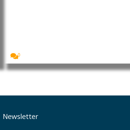
Moçambique: MEC rebate
posicionamentos das OSCs e CTA
de Cabo Delgado sobre a
formação de 260 jovens no
âmbito do financiamento do LNG
O Ministério da Educação e Cultura (MEC) garantiu...
0
Newsletter