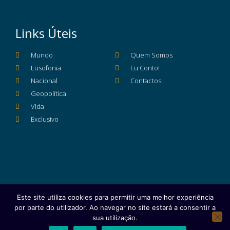
Links Úteis
Mundo
Quem Somos
Lusofonia
Eu Conto!
Nacional
Contactos
Geopolítica
Vida
Exclusivo
Este site utiliza cookies para permitir uma melhor experiência
Ficha Técnica
Estatuto Editorial
por parte do utilizador. Ao navegar no site estará a consentir a
Política de Privacidade e Proteção de Dados
sua utilização.
Copyright © 2025 e- Global Notícias em Português | Todos os