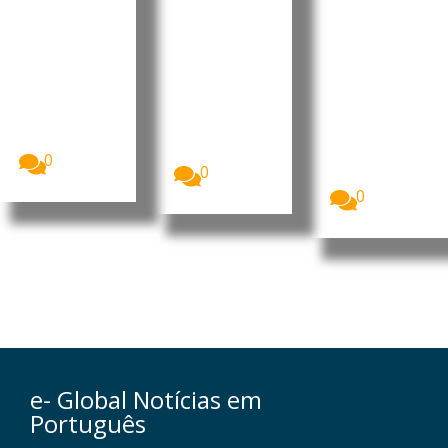
m pagar
de 6,6 mil
impulsio
uma
milhões
na férias
semana
de euros
no país
de férias
este
A companhia
aérea
verão
Quase três
easyJet
em cada dez
Mais de 25
aceitou uma
cidadãos da
milhões de
proposta
União...
britânicos
de...
deverão
0
0
optar...
0
e- Global Notícias em
Português