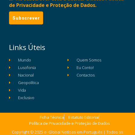
de Privacidade e Proteção de Dados.
Links Úteis
Mundo
Quem Somos
Lusofonia
Eu Conto!
Nacional
Contactos
Geopolítica
Vida
Exclusivo
Ficha Técnica
Estatuto Editorial
Política de Privacidade e Proteção de Dados
Copyright © 2025 e- Global Notícias em Português | Todos os