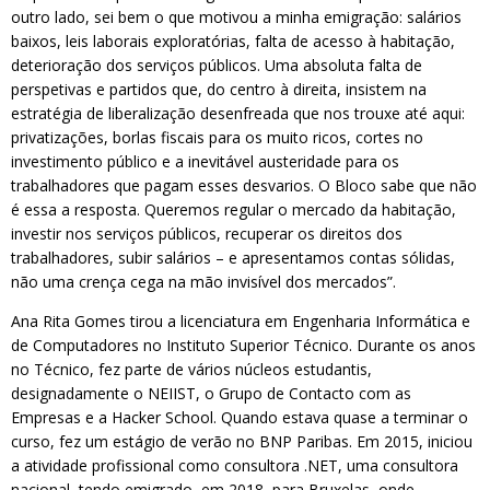
outro lado, sei bem o que motivou a minha emigração: salários
baixos, leis laborais exploratórias, falta de acesso à habitação,
deterioração dos serviços públicos. Uma absoluta falta de
perspetivas e partidos que, do centro à direita, insistem na
estratégia de liberalização desenfreada que nos trouxe até aqui:
privatizações, borlas fiscais para os muito ricos, cortes no
investimento público e a inevitável austeridade para os
trabalhadores que pagam esses desvarios. O Bloco sabe que não
é essa a resposta. Queremos regular o mercado da habitação,
investir nos serviços públicos, recuperar os direitos dos
trabalhadores, subir salários – e apresentamos contas sólidas,
não uma crença cega na mão invisível dos mercados”.
Ana Rita Gomes tirou a licenciatura em Engenharia Informática e
de Computadores no Instituto Superior Técnico. Durante os anos
no Técnico, fez parte de vários núcleos estudantis,
designadamente o NEIIST, o Grupo de Contacto com as
Empresas e a Hacker School. Quando estava quase a terminar o
curso, fez um estágio de verão no BNP Paribas. Em 2015, iniciou
a atividade profissional como consultora .NET, uma consultora
nacional, tendo emigrado, em 2018, para Bruxelas, onde