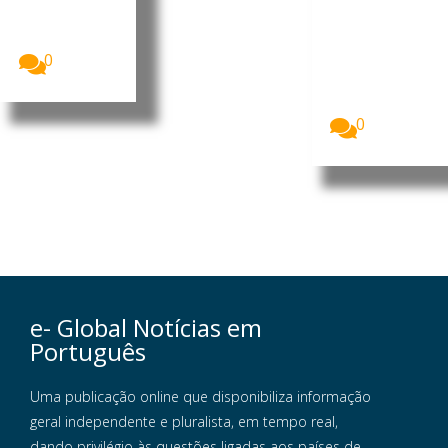
MpD, Eurico
consultor
Monteiro,
imobiliário
acusou...
português.
Foto:
0
Agência
Incomparáve
is...
0
e- Global Notícias em
Português
Uma publicação online que disponibiliza informação
geral independente e pluralista, em tempo real,
dando privilégio às questões ligadas aos países de