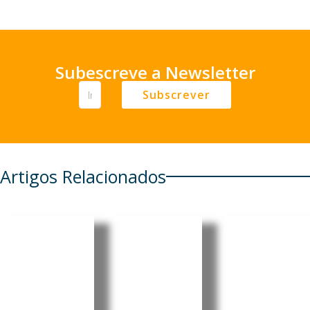
Subescreve a Newsletter
Subscrever
Artigos Relacionados
Timor-
Portugal:
Portugal:
Leste e
Energia
Governo
Portugal
solar
adia
reforçam
lidera
início das
cooperaç
pela
aulas do
ão
primeira
Ensino