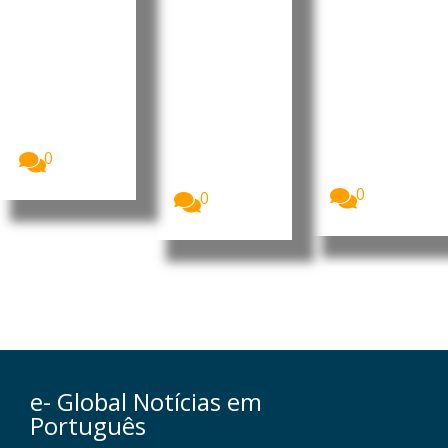
económic
vez a
Secundár
a e
produção
io para 21
turística
de
de
eletricida
setembro
Timor-Leste
e Portugal
de
O início do
reforçaram a
ano letivo
A energia
cooperação
dos cursos
solar tornou-
bilateral nas...
científico-
se, pela
humanísticos
0
primeira vez,
...
a...
0
0
e- Global Notícias em
Português