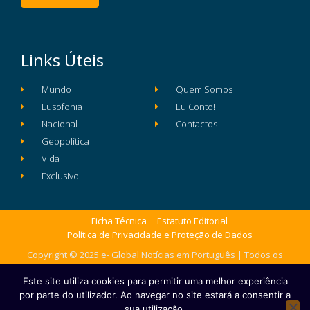
Links Úteis
Mundo
Quem Somos
Lusofonia
Eu Conto!
Nacional
Contactos
Geopolítica
Vida
Exclusivo
Ficha Técnica
Estatuto Editorial
Política de Privacidade e Proteção de Dados
Copyright © 2025 e- Global Notícias em Português | Todos os
direitos reservados
Este site utiliza cookies para permitir uma melhor experiência
por parte do utilizador. Ao navegar no site estará a consentir a
sua utilização.