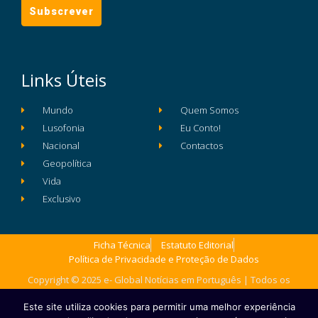
Links Úteis
Mundo
Quem Somos
Lusofonia
Eu Conto!
Nacional
Contactos
Geopolítica
Vida
Exclusivo
Ficha Técnica
Estatuto Editorial
Política de Privacidade e Proteção de Dados
Copyright © 2025 e- Global Notícias em Português | Todos os
direitos reservados
Este site utiliza cookies para permitir uma melhor experiência