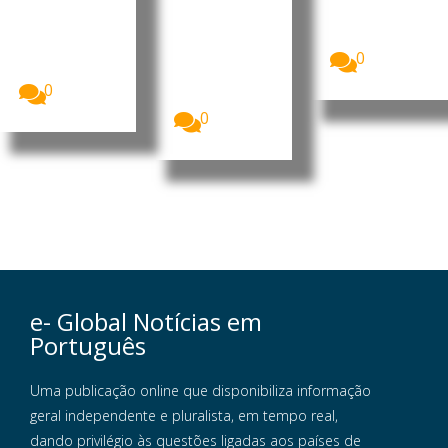
ano letivo
solar foi, pela
os em
dos cursos
primeira vez,
Portugal
científico-
a...
O mês de
humanísticos
0
agosto será
...
marcado por
0
uma...
0
e- Global Notícias em
Português
Uma publicação online que disponibiliza informação
geral independente e pluralista, em tempo real,
dando privilégio às questões ligadas aos países de