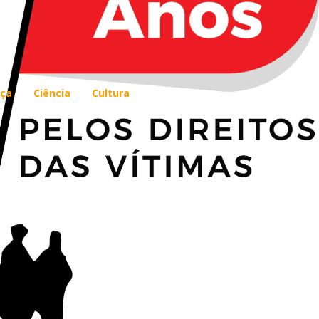
ça
Ciência
Cultura