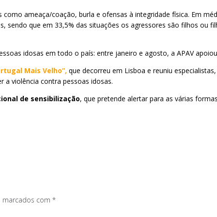
s como ameaça/coação, burla e ofensas à integridade física. Em médi
 sendo que em 33,5% das situações os agressores são filhos ou filha
ssoas idosas em todo o país: entre janeiro e agosto, a APAV apoiou
ortugal Mais Velho”
,
que decorreu em Lisboa e reuniu especialistas, 
 a violência contra pessoas idosas.
onal de sensibilização
, que pretende alertar para as várias forma
os marcados com
*