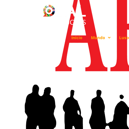
Início
Mundo
Luso