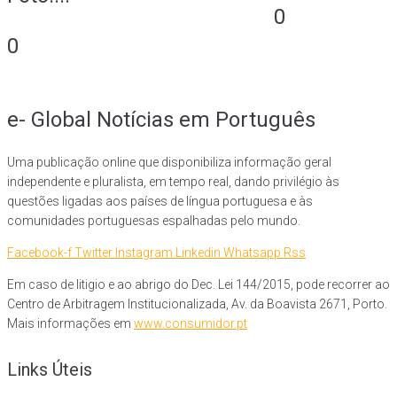
0
0
e- Global Notícias em Português
Uma publicação online que disponibiliza informação geral
independente e pluralista, em tempo real, dando privilégio às
questões ligadas aos países de língua portuguesa e às
comunidades portuguesas espalhadas pelo mundo.
Facebook-f
Twitter
Instagram
Linkedin
Whatsapp
Rss
Em caso de litigio e ao abrigo do Dec. Lei 144/2015, pode recorrer ao
Centro de Arbitragem Institucionalizada, Av. da Boavista 2671, Porto.
Mais informações em
www.consumidor.pt
Links Úteis