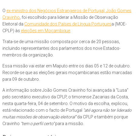
O
ex-ministro dos Negócios Estrangeiros de Portugal, João Gomes
Cravinho
, foi escolhido para liderar a Missão de Observação
Eleitoral da
Comunidade dos Países de Língua Portugues
a (MOE-
CPLP) às
eleições em Moçambique
.
Trata-se de uma missão composta por cerca de 20 pessoas,
incluindo representantes dos parlamentos dos nove Estados-
membros da organização.
Essa missão vai estar em Maputo entre os dias 05 e 12 de outubro.
Recorde-se que as eleições gerais moçambicanas estão marcadas
para 09 de outubro.
A informação sobre João Gomes Cravinho foi avançada à “Lusa”
pelo secretário executivo da CPLP, o timorense Zacarias da Costa,
nesta quarta-feira, 04 de setembro. O motivo da escolha, explicou,
está relacionado com o facto de Portugal
“até agora não ter liderado
muitas missões de observação eleitoral”
da CPLP e também porque
Cravinho
“tem o perfil certo”
para a missão.