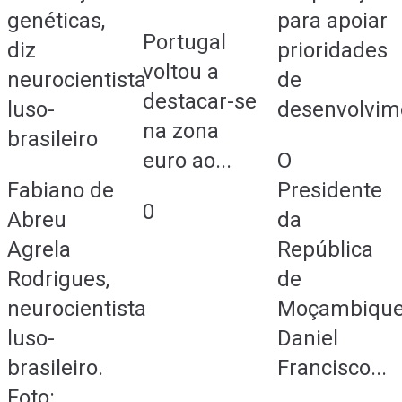
genéticas,
para apoiar
Portugal
diz
prioridades
voltou a
neurocientista
de
destacar-se
luso-
desenvolvim
na zona
brasileiro
euro ao...
O
Fabiano de
Presidente
0
Abreu
da
Agrela
República
Rodrigues,
de
neurocientista
Moçambique
luso-
Daniel
brasileiro.
Francisco...
Foto:...