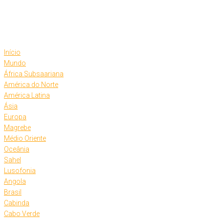
Skip
to
content
Início
Mundo
África Subsaariana
América do Norte
América Latina
Ásia
Europa
Magrebe
Médio Oriente
Oceânia
Sahel
Lusofonia
Angola
Brasil
Cabinda
Cabo Verde