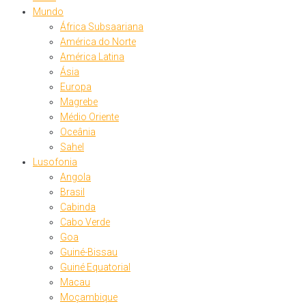
Mundo
África Subsaariana
América do Norte
América Latina
Ásia
Europa
Magrebe
Médio Oriente
Oceânia
Sahel
Lusofonia
Angola
Brasil
Cabinda
Cabo Verde
Goa
Guiné-Bissau
Guiné Equatorial
Macau
Moçambique