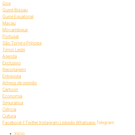
Goa
Guiné-Bissau
Guiné Equatorial
Macau
Moçambique
Portugal
São Tomé e Príncipe
Timor Leste
Agenda
Exclusivo
Reportagem
Entrevista
Artigos de opinião
Cartoon
Economia
Segurança
Ciência
Cultura
Facebook-f
Twitter
Instagram
Linkedin
Whatsapp
Telegram
Início