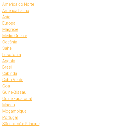
América do Norte
América Latina
Ásia
Europa
Magrebe
Médio Oriente
Oceânia
Sahel
Lusofonia
Angola
Brasil
Cabinda
Cabo Verde
Goa
Guiné-Bissau
Guiné Equatorial
Macau
Moçambique
Portugal
São Tomé e Príncipe