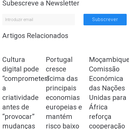
Subescreve a Newsletter
Subscrever
Artigos Relacionados
Cultura
Portugal
Moçambique
digital pode
cresce
Comissão
“comprometer”
acima das
Económica
a
principais
das Nações
criatividade
economias
Unidas para
antes de
europeias e
África
“provocar”
mantém
reforça
mudanças
risco baixo
cooperação