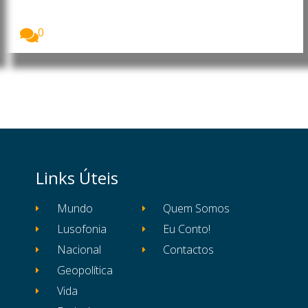
Imagem: Antonio Carlos da Silveira Pinheiro,
presidente da...
0
Links Úteis
Mundo
Quem Somos
Lusofonia
Eu Conto!
Nacional
Contactos
Geopolítica
Vida