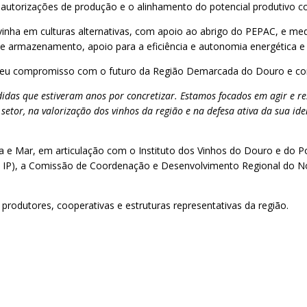
 autorizações de produção e o alinhamento do potencial produtivo 
inha em culturas alternativas, com apoio ao abrigo do PEPAC, e medi
armazenamento, apoio para a eficiência e autonomia energética e 
 o seu compromisso com o futuro da Região Demarcada do Douro e com
das que estiveram anos por concretizar. Estamos focados em agir e r
 setor, na valorização dos vinhos da região e na defesa ativa da sua id
a e Mar, em articulação com o Instituto dos Vinhos do Douro e do Por
IVV, IP), a Comissão de Coordenação e Desenvolvimento Regional do Nor
rodutores, cooperativas e estruturas representativas da região.