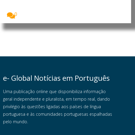
Fabiano de Abreu, cientista português membro da
Royal...
0
e- Global Notícias em Português
Uma publicação online que disponibiliza informação
geral independente e pluralista, em tempo real, dando
privilégio às questões ligadas aos países de língua
portuguesa e às comunidades portuguesas espalhadas
pelo mundo.