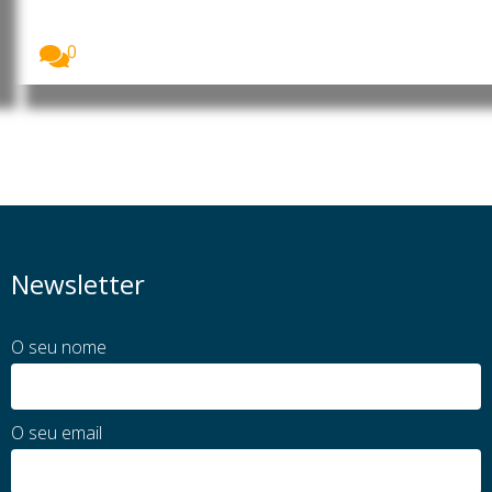
euros
O preço médio de compra de casa em...
0
Newsletter
O seu nome
O seu email