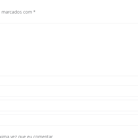
os marcados com
*
óxima vez que eu comentar.