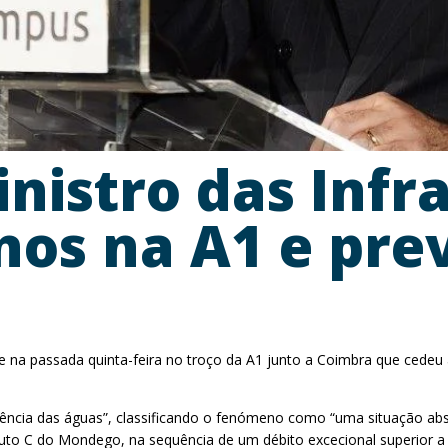
nistro das Infr
os na A1 e pre
eve na passada quinta-feira no troço da A1 junto a Coimbra que ced
 violência das águas”, classificando o fenómeno como “uma situação 
duto C do Mondego, na sequência de um débito excecional superior a