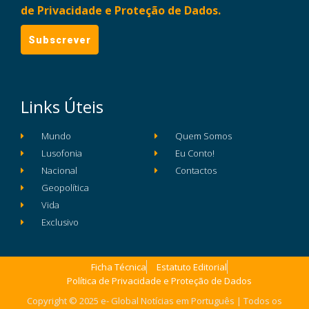
de Privacidade e Proteção de Dados.
Links Úteis
Mundo
Quem Somos
Lusofonia
Eu Conto!
Nacional
Contactos
Geopolítica
Vida
Exclusivo
Ficha Técnica
Estatuto Editorial
Política de Privacidade e Proteção de Dados
Copyright © 2025 e- Global Notícias em Português | Todos os