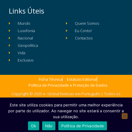
Links Úteis
Mundo
Quem Somos
Lusofonia
Eu Conto!
Nacional
Contactos
Geopolítica
Vida
Exclusivo
Ficha Técnica
Estatuto Editorial
Política de Privacidade e Proteção de Dados
Copyright © 2025 e- Global Notícias em Português | Todos os
direitos reservados
Este site utiliza cookies para permitir uma melhor experiência
por parte do utilizador. Ao navegar no site estará a consentir a
sua utilização.
Ok
Não
Política de Privacidade