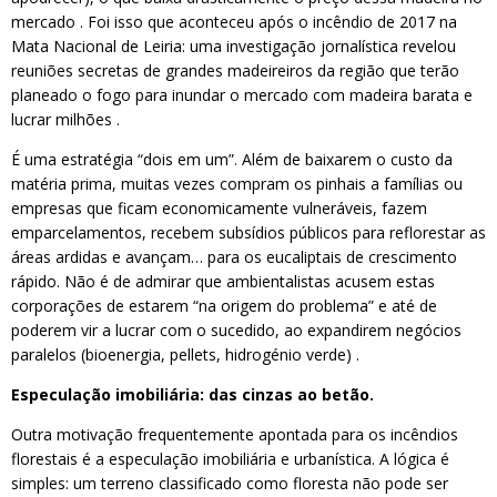
mercado . Foi isso que aconteceu após o incêndio de 2017 na
Mata Nacional de Leiria: uma investigação jornalística revelou
reuniões secretas de grandes madeireiros da região que terão
planeado o fogo para inundar o mercado com madeira barata e
lucrar milhões .
É uma estratégia “dois em um”. Além de baixarem o custo da
matéria prima, muitas vezes compram os pinhais a famílias ou
empresas que ficam economicamente vulneráveis, fazem
emparcelamentos, recebem subsídios públicos para reflorestar as
áreas ardidas e avançam… para os eucaliptais de crescimento
rápido. Não é de admirar que ambientalistas acusem estas
corporações de estarem “na origem do problema” e até de
poderem vir a lucrar com o sucedido, ao expandirem negócios
paralelos (bioenergia, pellets, hidrogénio verde) .
Especulação imobiliária: das cinzas ao betão.
Outra motivação frequentemente apontada para os incêndios
florestais é a especulação imobiliária e urbanística. A lógica é
simples: um terreno classificado como floresta não pode ser