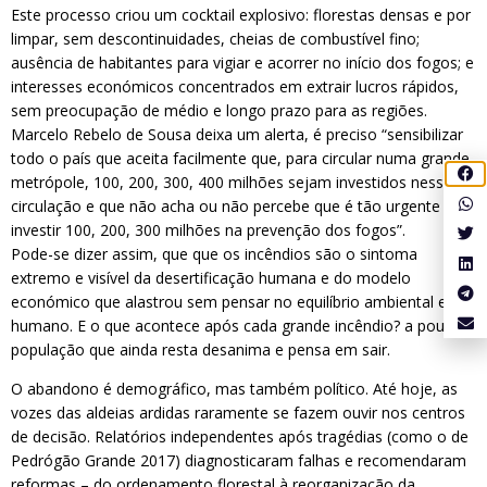
Este processo criou um cocktail explosivo: florestas densas e por
limpar, sem descontinuidades, cheias de combustível fino;
ausência de habitantes para vigiar e acorrer no início dos fogos; e
interesses económicos concentrados em extrair lucros rápidos,
sem preocupação de médio e longo prazo para as regiões.
Marcelo Rebelo de Sousa deixa um alerta, é preciso “sensibilizar
todo o país que aceita facilmente que, para circular numa grande
metrópole, 100, 200, 300, 400 milhões sejam investidos nessa
circulação e que não acha ou não percebe que é tão urgente
investir 100, 200, 300 milhões na prevenção dos fogos”.
Pode-se dizer assim, que que os incêndios são o sintoma
extremo e visível da desertificação humana e do modelo
económico que alastrou sem pensar no equilíbrio ambiental e
humano. E o que acontece após cada grande incêndio? a pouca
população que ainda resta desanima e pensa em sair.
O abandono é demográfico, mas também político. Até hoje, as
vozes das aldeias ardidas raramente se fazem ouvir nos centros
de decisão. Relatórios independentes após tragédias (como o de
Pedrógão Grande 2017) diagnosticaram falhas e recomendaram
reformas – do ordenamento florestal à reorganização da