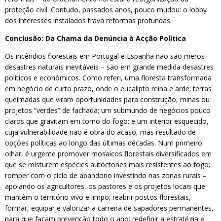
proteção civil. Contudo, passados anos, pouco mudou: o lobby
dos interesses instalados trava reformas profundas.
Conclusão: Da Chama da Denúncia à Acção Política
Os incêndios florestais em Portugal e Espanha não são meros
desastres naturais inevitáveis – são em grande medida desastres
políticos e económicos. Como referi, uma floresta transformada
em negócio de curto prazo, onde o eucalipto reina e arde; terras
queimadas que viram oportunidades para construção, minas ou
projetos “verdes” de fachada; um submundo de negócios pouco
claros que gravitam em torno do fogo; e um interior esquecido,
cuja vulnerabilidade não é obra do acaso, mas resultado de
opções políticas ao longo das últimas décadas. Num primeiro
olhar, é urgente promover mosaicos florestais diversificados em
que se misturem espécies autóctones mais resistentes ao fogo;
romper com o ciclo de abandono investindo nas zonas rurais –
apoiando os agricultores, os pastores e os projetos locais que
mantêm o território vivo e limpo; reabrir postos florestais,
formar, equipar e valorizar a carreira de sapadores permanentes,
para que façam prevenção todo o ano; redefinir a estratégia e