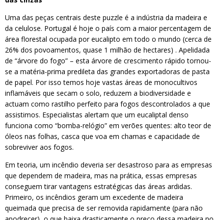
Uma das peças centrais deste puzzle é a indústria da madeira e
da celulose. Portugal é hoje o país com a maior percentagem de
área florestal ocupada por eucalipto em todo o mundo (cerca de
26% dos povoamentos, quase 1 milhão de hectares) . Apelidada
de “árvore do fogo” – esta árvore de crescimento rápido tornou-
se a matéria-prima predileta das grandes exportadoras de pasta
de papel. Por isso temos hoje vastas áreas de monocultivos
inflamáveis que secam o solo, reduzem a biodiversidade e
actuam como rastilho perfeito para fogos descontrolados a que
assistimos. Especialistas alertam que um eucaliptal denso
funciona como “bomba-relógio” em verões quentes: alto teor de
óleos nas folhas, casca que voa em chamas e capacidade de
sobreviver aos fogos.
Em teoria, um incêndio deveria ser desastroso para as empresas
que dependem de madeira, mas na prática, essas empresas
conseguem tirar vantagens estratégicas das áreas ardidas.
Primeiro, os incêndios geram um excedente de madeira
queimada que precisa de ser removida rapidamente (para não
apodrecer), o que baixa drasticamente o preço dessa madeira no