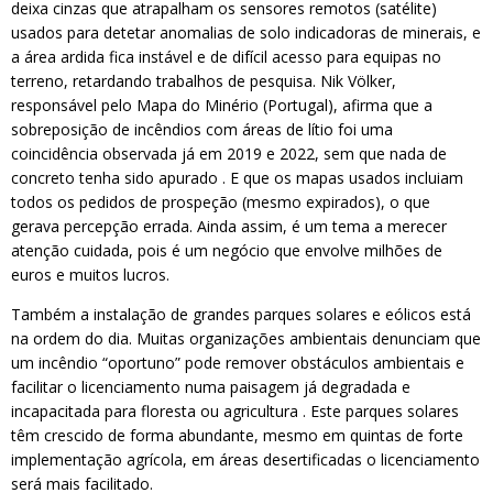
deixa cinzas que atrapalham os sensores remotos (satélite)
usados para detetar anomalias de solo indicadoras de minerais, e
a área ardida fica instável e de difícil acesso para equipas no
terreno, retardando trabalhos de pesquisa. Nik Völker,
responsável pelo Mapa do Minério (Portugal), afirma que a
sobreposição de incêndios com áreas de lítio foi uma
coincidência observada já em 2019 e 2022, sem que nada de
concreto tenha sido apurado . E que os mapas usados incluiam
todos os pedidos de prospeção (mesmo expirados), o que
gerava percepção errada. Ainda assim, é um tema a merecer
atenção cuidada, pois é um negócio que envolve milhões de
euros e muitos lucros.
Também a instalação de grandes parques solares e eólicos está
na ordem do dia. Muitas organizações ambientais denunciam que
um incêndio “oportuno” pode remover obstáculos ambientais e
facilitar o licenciamento numa paisagem já degradada e
incapacitada para floresta ou agricultura . Este parques solares
têm crescido de forma abundante, mesmo em quintas de forte
implementação agrícola, em áreas desertificadas o licenciamento
será mais facilitado.