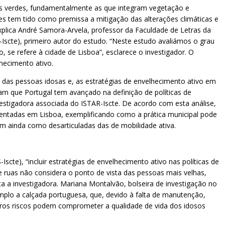
uas verdes, fundamentalmente as que integram vegetação e
s tem tido como premissa a mitigação das alterações climáticas e
explica André Samora-Arvela, professor da Faculdade de Letras da
-Iscte), primeiro autor do estudo. “Neste estudo avaliámos o grau
o, se refere à cidade de Lisboa”, esclarece o investigador. O
lhecimento ativo.
 das pessoas idosas e, as estratégias de envelhecimento ativo em
am que Portugal tem avançado na definição de políticas de
nvestigadora associada do ISTAR-Iscte. De acordo com esta análise,
ementadas em Lisboa, exemplificando como a prática municipal pode
ram ainda como desarticuladas das de mobilidade ativa.
scte), “incluir estratégias de envelhecimento ativo nas políticas de
e ruas não considera o ponto de vista das pessoas mais velhas,
ta a investigadora. Mariana Montalvão, bolseira de investigação no
plo a calçada portuguesa, que, devido à falta de manutenção,
utros riscos podem comprometer a qualidade de vida dos idosos