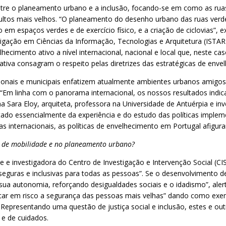
 entre o planeamento urbano e a inclusão, focando-se em como as r
ultos mais velhos. “O planeamento do desenho urbano das ruas verde
em espaços verdes e de exercício físico, e a criação de ciclovias”, 
tigação em Ciências da Informação, Tecnologias e Arquitetura (ISTAR
hecimento ativo a nível internacional, nacional e local que, neste cas
ativa consagram o respeito pelas diretrizes das estratégicas de enve
ionais e municipais enfatizem atualmente ambientes urbanos amigos
 “Em linha com o panorama internacional, os nossos resultados indic
a Sara Eloy, arquiteta, professora na Universidade de Antuérpia e i
sultado essencialmente da experiência e do estudo das políticas impl
icas internacionais, as políticas de envelhecimento em Portugal afigu
as de mobilidade e no planeamento urbano?
 e investigadora do Centro de Investigação e Intervenção Social (CIS-I
eguras e inclusivas para todas as pessoas”. Se o desenvolvimento d
sua autonomia, reforçando desigualdades sociais e o idadismo”, aler
car em risco a segurança das pessoas mais velhas” dando como exem
. Representando uma questão de justiça social e inclusão, estes e o
e de cuidados.