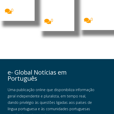
cooperação
dos cursos
solar tornou-
bilateral nas...
científico-
se, pela
humanísticos
0
primeira vez,
...
a...
0
0
e- Global Notícias em
Português
Uma publicação online que disponibiliza informação
geral independente e pluralista, em tempo real,
dando privilégio às questões ligadas aos países de
língua portuguesa e às comunidades portuguesas