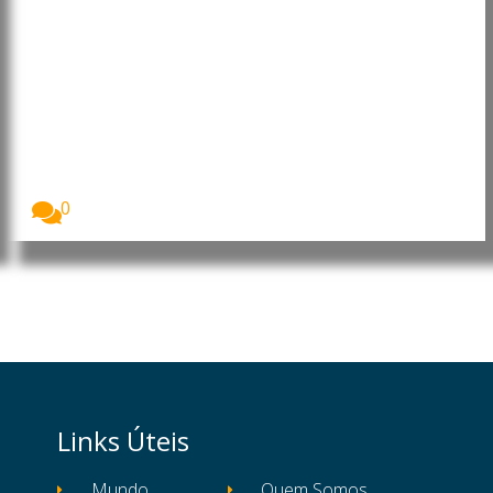
Transportadora aérea angolana
estreia “Boeing 787-10
Dreamliner” na rota Luanda-
Lisboa
A TAAG – Linhas Aéreas de Angola estreou,...
0
Links Úteis
Mundo
Quem Somos