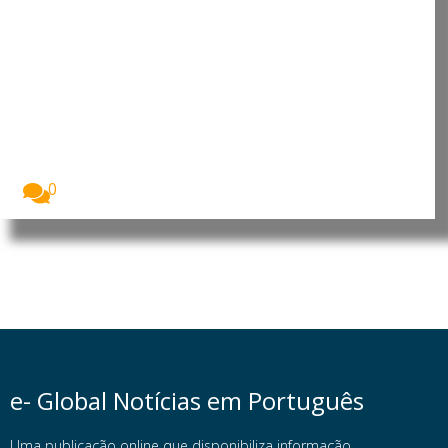
Portugal é o 5.º país com mais
ouro por habitante
Portugal ocupa o quinto lugar mundial em reservas...
0
e- Global Notícias em Português
Uma publicação online que disponibiliza informação