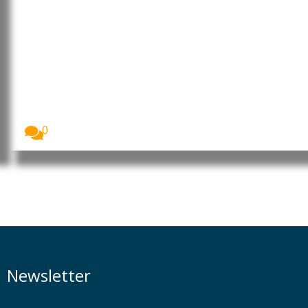
Emídio Sousa: “Mensagem de
boas-vindas aos portugueses e
lusodescendentes que
regressam de férias a Portugal”
Imagem: Emídio Sousa, Secretário de Estado das
Comunidades...
0
Newsletter