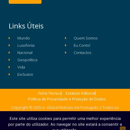
Links Úteis
Mundo
Quem Somos
Lusofonia
Eu Conto!
Nacional
Contactos
Geopolítica
Vida
Exclusivo
Ficha Técnica
Estatuto Editorial
Política de Privacidade e Proteção de Dados
Copyright © 2025 e- Global Notícias em Português | Todos os
direitos reservados
Este site utiliza cookies para permitir uma melhor experiência
por parte do utilizador. Ao navegar no site estará a consentir a