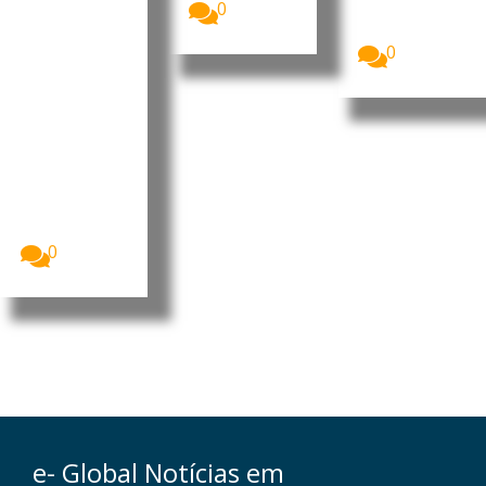
crescime
0
primeira vez,
nto da
a...
Beira
0
Interior
António
Carlos,
consultor
imobiliário
português.
Foto:
Agência
Incomparáve
is...
0
e- Global Notícias em