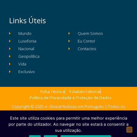
Links Úteis
Mundo
Quem Somos
Lusofonia
Eu Conto!
Nacional
Contactos
Geopolítica
Vida
Exclusivo
Ficha Técnica
Estatuto Editorial
Política de Privacidade e Proteção de Dados
Copyright © 2025 e- Global Notícias em Português | Todos os
direitos reservados
Este site utiliza cookies para permitir uma melhor experiência
por parte do utilizador. Ao navegar no site estará a consentir a
sua utilização.