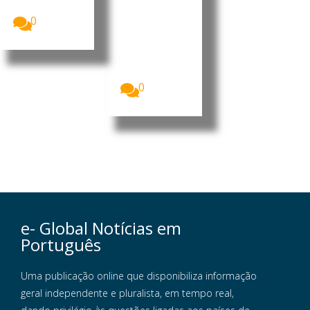
Royal...
Imagem:
Antonio
0
Carlos da
Silveira
Pinheiro,
presidente
da...
0
e- Global Notícias em
Português
Uma publicação online que disponibiliza informação
geral independente e pluralista, em tempo real,