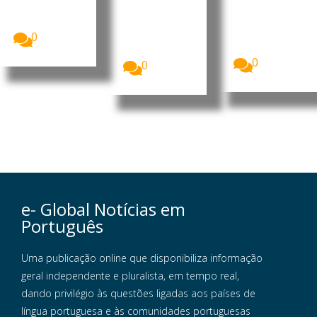
ano letivo
A energia
cooperação
dos cursos
solar tornou-
bilateral nas...
científico-
se, pela
humanísticos
0
primeira vez,
...
a...
0
0
e- Global Notícias em
Português
Uma publicação online que disponibiliza informação
geral independente e pluralista, em tempo real,
dando privilégio às questões ligadas aos países de
língua portuguesa e às comunidades portuguesas