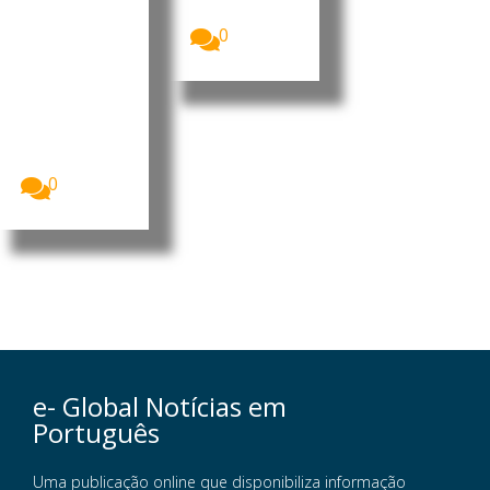
municípi
is...
o
0
portuguê
s
Imagem:
Sónia Abreu,
chefe da
Divisão de
Museus...
0
e- Global Notícias em
Português
Uma publicação online que disponibiliza informação